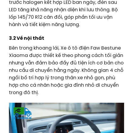
trước halogen kết hợp LED ban ngày, đèn sau
LED tăng khả năng nhận diện khi lưu thông. Bộ
lốp 145/70 R12 cân đối, góp phần tối ưu vận
hành và tiết kiệm năng lượng.
3.2 Về nội thất
Bên trong khoang lái, Xe ô tô điện Faw Bestune
Xiaoma được thiết kế theo phong cách tối giản
nhưng vẫn đảm bảo đầy đủ tiện ích cơ bản cho
nhu cầu di chuyển hằng ngày. Không gian 4 chỗ
ngồi bố trí hợp lý trong thân xe nhỏ gọn, phù
hợp cho cá nhân hoặc gia đình nhỏ di chuyển
trong đô thị.