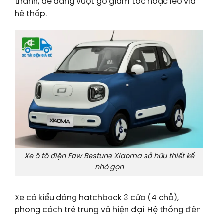
thành, dễ dàng vượt gờ giảm tốc hoặc leo vỉa
hè thấp.
Xe ô tô điện Faw Bestune Xiaoma sở hữu thiết kế
nhỏ gọn
Xe có kiểu dáng hatchback 3 cửa (4 chỗ),
phong cách trẻ trung và hiện đại. Hệ thống đèn