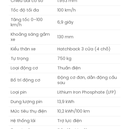
Chiều dài cơ sở
1.953 mm
Tốc độ tối đa
100 km/h
Tăng tốc 0–100
6,9 giây
km/h
Khoảng sáng gầm
130 mm
xe
Kiểu thân xe
Hatchback 3 cửa (4 chỗ)
Tự trọng
750 kg
Loại động cơ
Thuần điện
Động cơ đơn, dẫn động cầu
Bố trí động cơ
sau
Loại pin
Lithium Iron Phosphate (LFP)
Dung lượng pin
13,9 kWh
Mức tiêu thụ điện
10,2 kWh/100 km
Hệ thống lái
Trợ lực điện