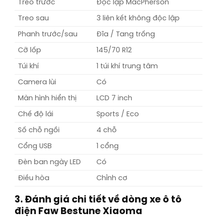
Treo trước
Độc lập MacPherson
Treo sau
3 liên kết không độc lập
Phanh trước/sau
Đĩa / Tang trống
Cỡ lốp
145/70 R12
Túi khí
1 túi khí trung tâm
Camera lùi
Có
Màn hình hiển thị
LCD 7 inch
Chế độ lái
Sports / Eco
Số chỗ ngồi
4 chỗ
Cổng USB
1 cổng
Đèn ban ngày LED
Có
Điều hòa
Chỉnh cơ
3. Đánh giá chi tiết về dòng xe ô tô
điện Faw Bestune Xiaoma