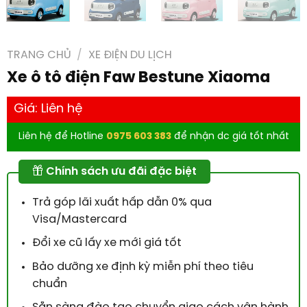
TRANG CHỦ
/
XE ĐIỆN DU LỊCH
Xe ô tô điện Faw Bestune Xiaoma
Giá:
Liên hệ
Liên hệ để Hotline
0975 603 383
để nhận dc giá tốt nhất
Chính sách ưu đãi đặc biệt
Trả góp lãi xuất hấp dẫn 0% qua
Visa/Mastercard
Đổi xe cũ lấy xe mới giá tốt
Bảo dưỡng xe định kỳ miễn phí theo tiêu
chuẩn