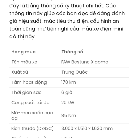
đây là bảng thông số kỹ thuật chi tiết. Các
thông tin này giúp các bạn đọc dễ dàng đánh
giá hiệu suất, mức tiêu thụ điện, cấu hình an
toàn cũng như tiện nghi của mẫu xe điện mini
đô thị này.
Hạng mục
Thông số
Tên mẫu xe
FAW Bestune Xiaoma
Xuất xứ
Trung Quốc
Tầm hoạt động
170 km
Thời gian sạc
6 giờ
Công suất tối đa
20 kW
Mô-men xoắn cực
85 Nm
đại
Kích thước (DxRxC)
3.000 x 1.510 x 1.630 mm