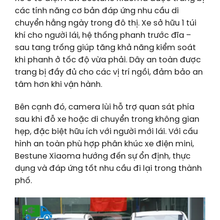
các tính năng cơ bản đáp ứng nhu cầu di
chuyển hằng ngày trong đô thị. Xe sở hữu 1 túi
khí cho người lái, hệ thống phanh trước đĩa –
sau tang trống giúp tăng khả năng kiểm soát
khi phanh ở tốc độ vừa phải. Dây an toàn được
trang bị đầy đủ cho các vị trí ngồi, đảm bảo an
tâm hơn khi vận hành.
Bên cạnh đó, camera lùi hỗ trợ quan sát phía
sau khi đỗ xe hoặc di chuyển trong không gian
hẹp, đặc biệt hữu ích với người mới lái. Với cấu
hình an toàn phù hợp phân khúc xe điện mini,
Bestune Xiaoma hướng đến sự ổn định, thực
dụng và đáp ứng tốt nhu cầu đi lại trong thành
phố.